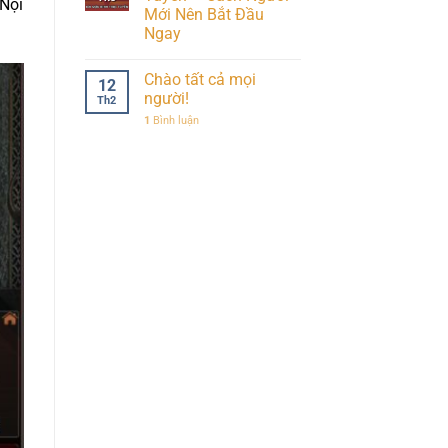
 Nội
Mới Nên Bắt Đầu
Ngay
Chào tất cả mọi
12
người!
Th2
1
Bình luận