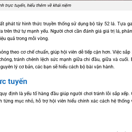
nh trực tuyến, hiểu thêm về khái niệm
ất phát từ hình thức truyền thống sử dụng bộ tây 52 lá. Tựa 
dựa trên thứ tự mạnh yếu. Người chơi cần đánh giá giá trị lá, phâ
iệu quả trong mỗi vòng.
ng theo cơ chế chuẩn, giúp hội viên dễ tiếp cận hơn. Việc sắp
hóng, tránh chênh lệch sức mạnh giữa chi đầu, giữa và cuối.
uyên lý cơ bản, các bạn sẽ hiểu cách bộ bài vận hành.
ực tuyến
quy định là yếu tố hàng đầu giúp người chơi tránh lỗi sắp xếp.
h từng mục nhỏ, hỗ trợ hội viên hiểu chính xác cách hệ thống