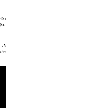
viên
ệu.
i và
bước