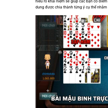
hiểu rõ khái niệm sẽ giúp các bạn có điểm 
dung được chia thành từng ý cụ thể nhằm