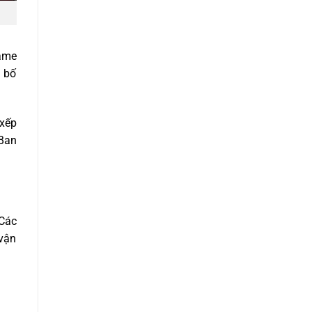
game
n bố
 xếp
 Ban
 Các
 vận