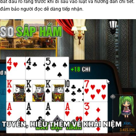
bắt đầu rõ ràng trước khi đi sâu vào luật và hướng dẫn chi tiết.
 đảm bảo người đọc dễ dàng tiếp nhận.