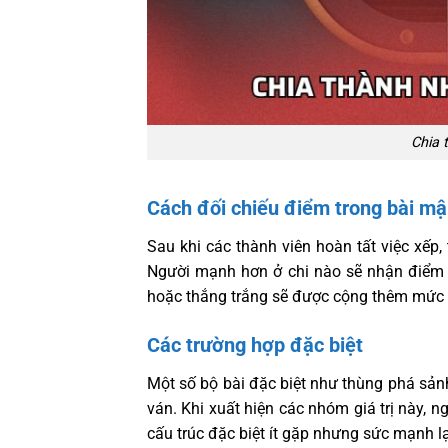
Chia 
Cách đối chiếu điểm trong bài mậ
Sau khi các thành viên hoàn tất việc xếp
Người mạnh hơn ở chi nào sẽ nhận điểm c
hoặc thắng trắng sẽ được cộng thêm mức
Các trường hợp đặc biệt
Một số bộ bài đặc biệt như thùng phá sảnh
ván. Khi xuất hiện các nhóm giá trị này, 
cấu trúc đặc biệt ít gặp nhưng sức mạnh l