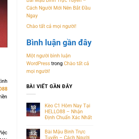
Bài Mậu Binh Trực Tuyến –
Cách Người Mới Nên Bắt Đầu
Ngay
Chào tất cả mọi người!
Bình luận gần đây
Một người bình luận
WordPress
trong
Chào tất cả
mọi người!
tình
BÀI VIẾT GẦN ĐÂY
O88
 nền
Kèo C1 Hôm Nay Tại
13
HELLO88 – Nhận
Th3
Định Chuẩn Xác Nhất
Bài Mậu Binh Trực
Việc
13
Tuyến – Cách Người
Th3