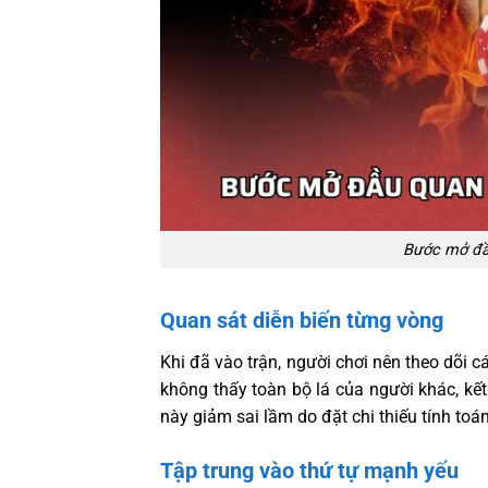
Bước mở đầ
Quan sát diễn biến từng vòng
Khi đã vào trận, người chơi nên theo dõi 
không thấy toàn bộ lá của người khác, kế
này giảm sai lầm do đặt chi thiếu tính toá
Tập trung vào thứ tự mạnh yếu